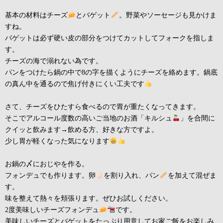
基本の材料はチーズ
とバゲット
。野菜やソーセージも見かけま
すね。
バゲットは必ず硬い皮の部分をつけてカットしてフォークを指しま
す。
チーズの海で溺れない為です。
パンをつけたら鍋の中で8の字を描くようにチーズを絡めます。鍋底
の真ん中を通るので焦げ付きにくい工夫です
さて、チーズをひたすら食べるので胃が重たくなってきます。
そこでアルコール度数の高いご当地のお酒「キルシュ
」を合間に
クイッと飲みます→飲める方、好きな方ですよ。
少し胃が軽くなった気になります
お鍋の〆におじやを作る。
フォンデュでも作ります。卵
を割り入れ、パン
を加えて混ぜま
す。
味を整えて熱々を頬張ります。ぜひお試しください。
2度美味しいチーズフォンデュ
です。
美味しいチーズとバゲットをたっぷり用意してお家ご飯をお楽しみ