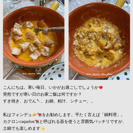
こんにちは。寒い毎日、いかがお過ごしでしょうか
突然ですが寒い日のお家ご飯は何ですか？
すき焼き、おでん
、お鍋、粕汁、シチュー。。
私はフォンデュ
をお勧めします。平たく言えば「鍋料理」。
カクロンcaquelon
と呼ばれる器を使うと雰囲気バッチリですが、
土鍋でも楽しめます