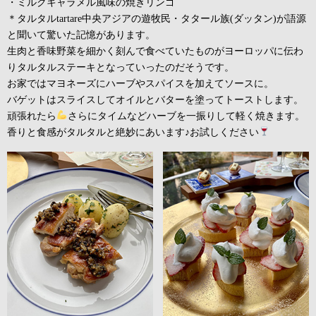
・ミルクキャラメル風味の焼きリンゴ
＊タルタルtartare中央アジアの遊牧民・タタール族(ダッタン)が語源
と聞いて驚いた記憶があります。
生肉と香味野菜を細かく刻んで食べていたものがヨーロッパに伝わ
りタルタルステーキとなっていったのだそうです。
お家ではマヨネーズにハーブやスパイスを加えてソースに。
バゲットはスライスしてオイルとバターを塗ってトーストします。
頑張れたら
さらにタイムなどハーブを一振りして軽く焼きます。
香りと食感がタルタルと絶妙にあいます♪お試しください