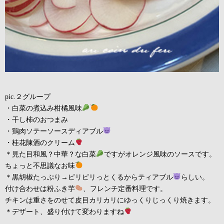
pic.２グループ
・白菜の煮込み柑橘風味
・干し柿のおつまみ
・鶏肉ソテーソースディアブル
・桂花陳酒のクリーム
＊見た目和風？中華？な白菜
ですがオレンジ風味のソースです。
ちょっと不思議なお味
＊黒胡椒たっぷり→ピリピリっとくるからティアブル
らしい。
付け合わせは粉ふき芋
、フレンチ定番料理です。
チキンは重さをのせて皮目カリカリにゆっくりじっくり焼きます。
＊デザート、盛り付けて変わりますね