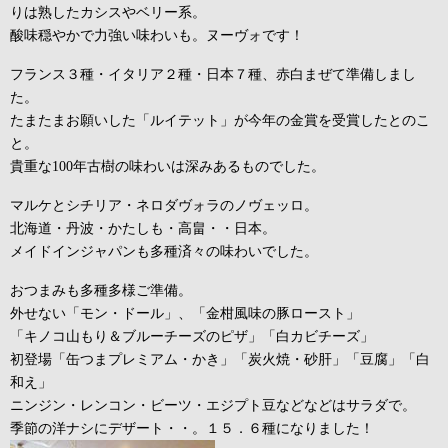
りは熟したカシスやベリー系。
酸味穏やかで力強い味わいも。ヌーヴォです！
フランス３種・イタリア２種・日本７種、赤白まぜて準備しまし
た。
たまたまお願いした「ルイテット」が今年の金賞を受賞したとのこ
と。
貴重な100年古樹の味わいは深みあるものでした。
マルケとシチリア・ネロダヴォラのノヴェッロ。
北海道・丹波・かたしも・高畠・・日本。
メイドインジャパンも多種済々の味わいでした。
おつまみも多種多様ご準備。
外せない「モン・ドール」、「金柑風味の豚ロースト」
「キノコ山もり＆ブルーチーズのピザ」「白カビチーズ」
初登場「缶つまプレミアム・かき」「炭火焼・砂肝」「豆腐」「白
和え」
ニンジン・レンコン・ビーツ・エジプト豆などなどはサラダで。
季節の洋ナシにデザート・・。１５．６種になりました！