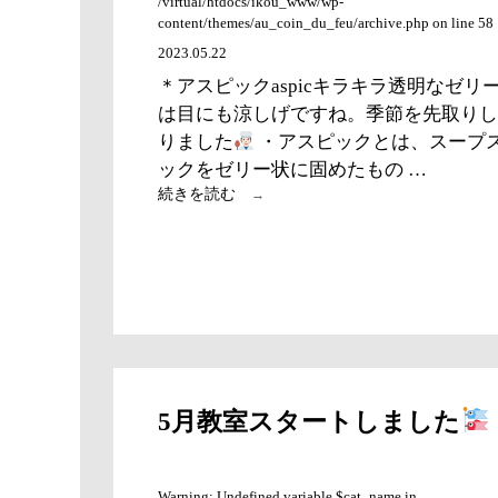
/virtual/htdocs/ikou_www/wp-
せ
content/themes/au_coin_du_feu/archive.php on line 58
ん
か？
2023.05.22
＊アスピックaspicキラキラ透明なゼリ
は目にも涼しげですね。季節を先取りし
りました
・アスピックとは、スープ
ックをゼリー状に固めたもの …
暑
続きを読む
→
く
な
る
前
に
ゼ
リ
ー
の
お
5月教室スタートしました
勉
強
Warning: Undefined variable $cat_name in