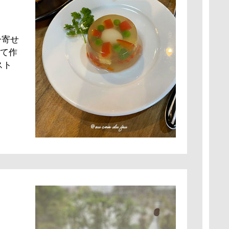
ー寄せ
て作
スト