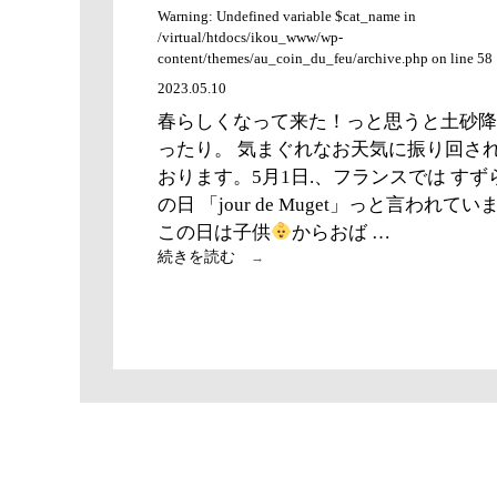
Warning: Undefined variable $cat_name in
/virtual/htdocs/ikou_www/wp-
content/themes/au_coin_du_feu/archive.php on line 58
2023.05.10
春らしくなって来た！っと思うと土砂降
ったり。 気まぐれなお天気に振り回さ
おります。5月1日.、フランスでは すず
の日 「jour de Muget」っと言われてい
この日は子供
からおば …
5
続きを読む
→
月
ス
タ
ー
ト