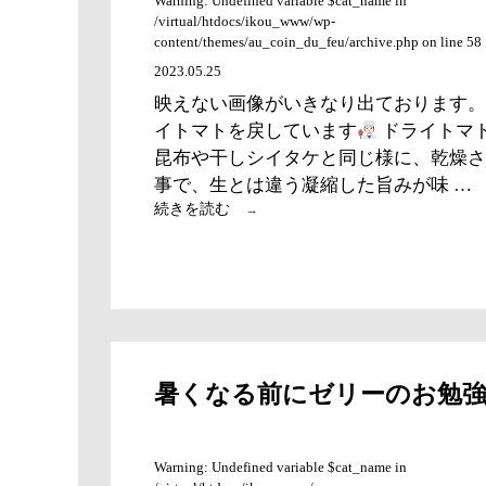
Warning: Undefined variable $cat_name in
/virtual/htdocs/ikou_www/wp-
content/themes/au_coin_du_feu/archive.php on line 58
2023.05.25
映えない画像がいきなり出ております。
イトマトを戻しています
ドライトマ
昆布や干しシイタケと同じ様に、乾燥さ
事で、生とは違う凝縮した旨みが味 …
ド
続きを読む
→
ラ
イ
ト
マ
ト
、
残
暑くなる前にゼリーのお勉
っ
て
い
Warning: Undefined variable $cat_name in
ま