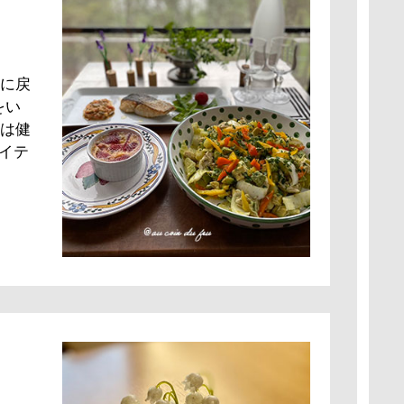
に戻
をい
は健
イテ