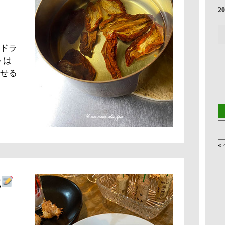
2
ドラ
トは
せる
«
強