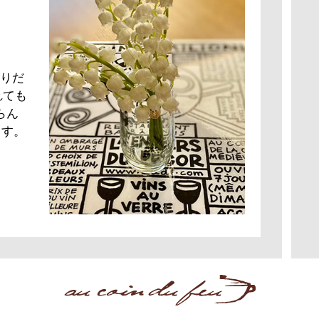
りだ
れても
らん
ます。