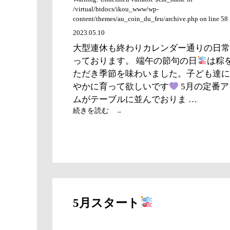
/virtual/htdocs/ikou_www/wp-
content/themes/au_coin_du_feu/archive.php on line 58
2023.05.10
大型連休も終わりカレンダー通りの日常
っております。 端午の節句の日
は粽
ただき季節を味わいました。子ども達に
やかに育って欲しいです
5月の定番ア
ムがテーブルに並んでおりま …
5
続きを読む
→
月
教
室
ス
タ
ー
ト
し
5月スタート
ま
し
た