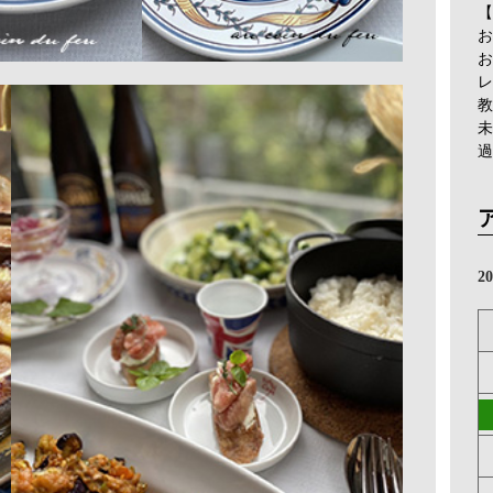
【
お
お
レ
教
未
過
2