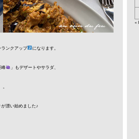
«
ンランクアップ
になります。
巨峰
」もデザートやサラダ、
。。
りが漂い始めました♪