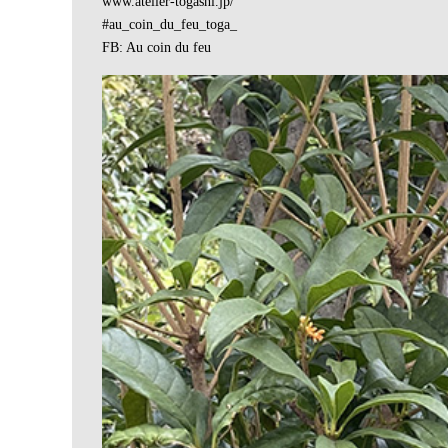
www.atelier-togashi.jp/
#au_coin_du_feu_toga_
FB: Au coin du feu