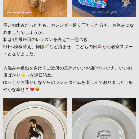
長いお休みだった方も、カレンダー通り
だった方も、お休みにな
れましたでしょうか。
私は4月最終日のレッスンを終えて一息つき、
5月へ模様替え、掃除
など済ませ、こどもの日
から教室スター
トとなりました。
人混みや遠出をさけ？ご近所の意外といいお店(^^)→いえ、いいお
店ばかり
→を連日訪ね、
ゆっくりお喋りしながらのランチタイムを楽しんでおりました→細
やかな幸せ