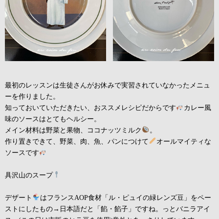
最初のレッスンは生徒さんがお休みで実習されていなかったメニュ
ーを作りました。
知っておいていただきたい、おススメレシピだからです
カレー風
味のソースはとてもヘルシー。
メイン材料は野菜と果物、ココナッツミルク
。
作り置きできて、野菜、肉、魚、パンにつけて
オールマイティな
ソースです
具沢山のスープ
デザート
はフランスAOP食材「ル・ピュイの緑レンズ豆」をペー
ストにしたもの→日本語だと「餡・餡子」ですね。っとバニラアイ