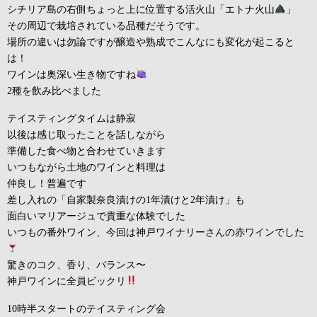
シチリア島の右側ちょっと上に位置する活火山「エトナ火山
」
その周辺で栽培されている品種だそうです。
場所の違いは勿論ですが醸造や熟成でこんなにも変化が起こると
は！
ワインは奥深い生き物ですね
2種を飲み比べました
テイスティングタイムは静寂
以後は感じ取ったことを話しながら
準備した食べ物と合わせていきます
いつもながら土地のワインと料理は
仲良し！普遍です
差し入れの「自家製奈良漬けの1年漬けと2年漬け」も
面白いマリアージュで貴重な体験でした
いつもの番外ワイン、今回は神戸ワイナリーさんの赤ワインでした
驚きのコク、香り、バランス〜
神戸ワインに全員ビックリ
10時半スタートのテイスティング会