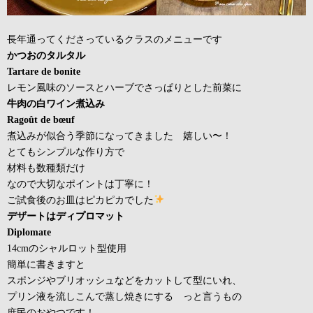
長年通ってくださっているクラスのメニューです
かつおのタルタル
Tartare de bonite
レモン風味のソースとハーブでさっぱりとした前菜に
牛肉の白ワイン煮込み
Ragoût de bœuf
煮込みが似合う季節になってきました 嬉しい〜！
とてもシンプルな作り方で
材料も数種類だけ
なので大切なポイントは丁寧に！
ご試食後のお皿はピカピカでした
デザートはディプロマット
Diplomate
14cmのシャルロット型使用
簡単に書きますと
スポンジやブリオッシュなどをカットして型にいれ、
プリン液を流しこんで蒸し焼きにする っと言うもの
庶民のおやつです！