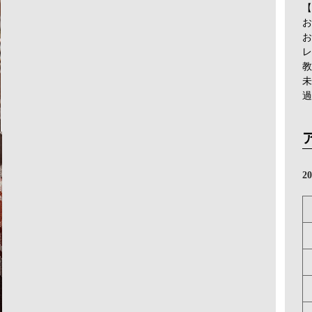
【
お
お
レ
教
未
過
2