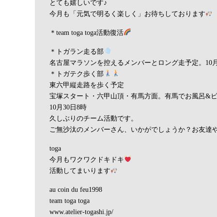
とても嬉しいです♪
今月も「元気で明るく楽しく」お待ちしております
＊team toga toga活動復活
＊トガラン走る部
名古屋マラソンを控えるメンバーとロング走予定。10月
＊トガテク歩く部
東六甲縦走路を歩く予定
宝塚スタート・六甲山頂・有馬方面。有馬でお風呂&
10月30日8時
久しぶりのチーム活動です。
ご無沙汰のメンバーさん、いかがでしょうか？お友達
toga
今月もワクワクドキドキ
活動してまいります
au coin du feu1998
team toga toga
www.atelier-togashi.jp/