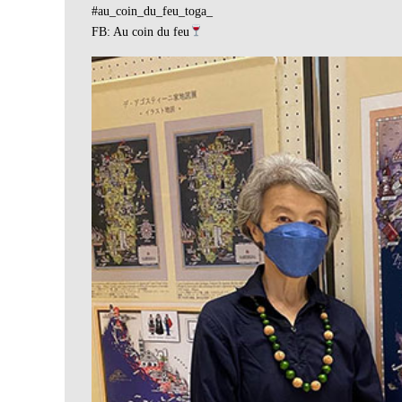
#au_coin_du_feu_toga_
FB: Au coin du feu