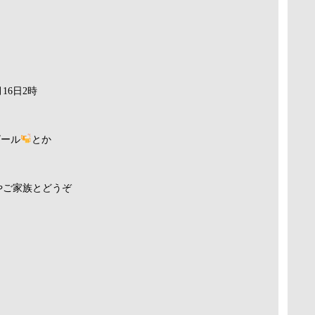
16日2時
ビール
とか
やご家族とどうぞ