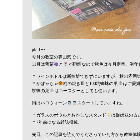
pic.1〜
今月の教室の雰囲気です。
11月は葡萄
と
が恒例なので秋色は今月定番、例年
＊ワインボトルは断捨離できずにいますが、秋の雰囲
＊かぼゃちゃ
柄の焼き皿と100均蜘蛛の巣
はご愛
蜘蛛の巣
はコースターとしても使います。
街はハロウィーン
スタートしていますね。
＊ガラスのボウルとおかしなスタンド
は従姉妹の古
＊7年前になる雑誌掲載。
先日、この記事を読んでくださっていた方から教室体