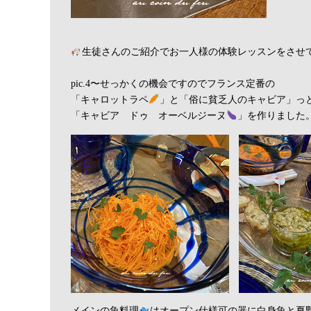
生徒さんのご紹介でお一人様の体験レッスンをさせ
pic.4〜せっかくの機会ですのでフランス定番の
「キャロットラペ
」と「俗に貧乏人のキャビア」っ
「キャビア ドゥ オーベルジーヌ
」を作りました
メインの魚料理
はオープン仕様可の器に白身魚と夏