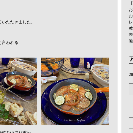
【
お
お
レ
ていただきました。
教
未
過
と言われる
。
2
野菜を山盛り重ね、