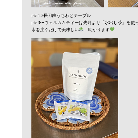
pic.1.2長刀鉾うちわとテーブル
pic.3〜ウェルカムティーは先月より「水出し茶」を使
水を注ぐだけで美味しい
、助かります