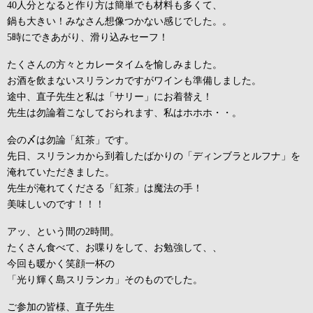
40人分となると作り方は簡単でも材料も多くて、
鍋も大きい！みなさん想像つかない感じでした。。
5時にできあがり、滑り込みセーフ！
たくさんの方々とカレータイムを愉しみました。
お酒を飲まないスリランカですがワインも準備しました。
途中、直子先生と私は「サリー」にお着替え！
先生は勿論着こなしておられます、私はホホホ・・。
会の〆は勿論「紅茶」です。
先日、スリランカから到着したばかりの「ディンブラとルフナ」を
淹れていただきました。
先生が淹れてくださる「紅茶」は魔法の手！
美味しいのです！！！
アッ、という間の2時間。
たくさん食べて、お喋りをして、お勉強して、、
今回も暖かく笑顔一杯の
「光り輝く島スリランカ」そのものでした。
ご参加の皆様、直子先生