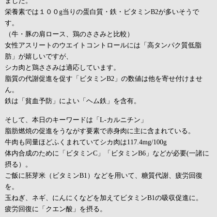
ました。
栄養素では１００g当りの蛋白質・鉄・ビタミンB2が多いそうで
す。
（牛・豚の肩ロース、鶏のささみと比較）
女性アスリートのウエイトコントロールには「高タンパク質低脂
肪」が嬉しいですが、
シカ肉と鶏ささみは適応しています。
脂質の代謝促進を促す「ビタミンB2」の数値は他を寄せ付けませ
ん。
鉄は「貧血予防」によい「ヘム鉄」を含有。
そして、本日のキーワードは「L-カルニチン」
脂肪燃焼の促進をうながす要素で赤身肉に主に含まれている。
牛肉も同量ほどふくまれていてシカ肉は117.4mg/100g
体内合成のために「ビタミンC」「ビタミンB6」などが必要(一諸に
摂る）。
ご飯に胚芽米（ビタミンB1）などを用いて、糖質代謝、疲労回復
を。
玉ねぎ、ネギ、にんにくなどを加えてビタミンB1の吸収促進に。
疲労回復に「クエン酸」を摂る。