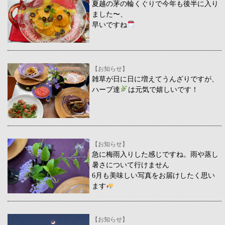
夏越の茅の輪くぐりで今年も後半に入り
ました〜、
早いですね
【お知らせ】
雑草が日に日に増えてうんざりですが、
ハーブ達
は元気で嬉しいです！
【お知らせ】
急に梅雨入りした感じですね。雨や蒸し
暑さについて行けません
6月も美味しい写真をお届けしたく思い
ます
【お知らせ】