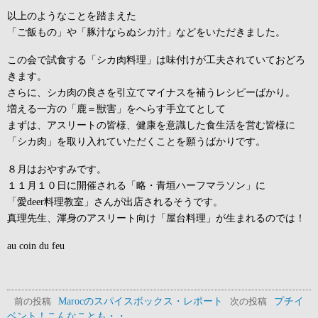
以上のようなことを踏まえた
「ご飯もの」や「豚汁ならぬシカ汁」などをいただきました。
この会で試食する「シカ肉料理」は味付けが工夫されていておどろ
きます。
さらに、シカ肉の良さを引立てマイナスを補うレシピーばかり。
増える一方の「鹿＝獣害」をへらす手立てとして
まずは、アスリートの皆様、健康を意識した食生活を営む皆様に
「シカ肉」を取り入れていただくことを願うばかりです。
８月はおやすみです。
１１月１０日に開催される「略・青垣ハーフマラソン」に
「愛deer料理教室」さんが出店されるそうです。
真理先生、渾身のアスリート向け「屋台料理」が生まれるのでは！
au coin du feu
Marocのスパイスボックス・レポート
プチイ
前の投稿
次の投稿
ベント！こんなことも・・