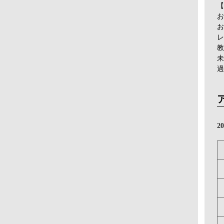
【
お
お
レ
教
未
過
2