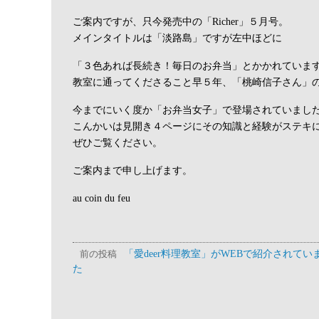
ご案内ですが、只今発売中の「Richer」５月号。
メインタイトルは「淡路島」ですが左中ほどに
「３色あれば長続き！毎日のお弁当」とかかれていま
教室に通ってくださること早５年、「桃崎信子さん」
今までにいく度か「お弁当女子」で登場されていまし
こんかいは見開き４ページにその知識と経験がステキ
ぜひご覧ください。
ご案内まで申し上げます。
au coin du feu
「愛deer料理教室」がWEBで紹介されてい
前の投稿
た