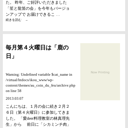
た。 昨年、ご好評いただきました
「笙と龍笛の会」を今年もバージョ
ンアップで お届けできるこ …
笙
続きを読む
→
と
龍
笛
の
会
毎月第４火曜日は「鹿の
vol.2
４
日」
月
２
１
日
Warning: Undefined variable $cat_name in
（日）
/virtual/htdocs/ikou_www/wp-
content/themes/au_coin_du_feu/archive.php
on line 58
2013.03.07
こんにちは、１月の会に続き２月２
６日（第４火曜日）に参加してきま
した。 「愛deer料理教室の林真理先
生」から 前日に「シカミンチ肉」