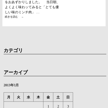
をおあずかりしました。 当日朝、
よくよく味わッてみると「とても優
しい味のミンチ肉」 …
毎
続きを読む
→
月
第
４
火
曜
日
は
「鹿
カテゴリ
の
日」
アーカイブ
2013年3月
月
火
水
木
金
土
日
1
2
3