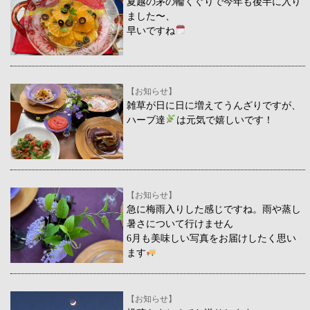
夏越の茅の輪くぐりで今年も後半に入り
ました〜、
早いですね
【お知らせ】
雑草が日に日に増えてうんざりですが、
ハーブ達
は元気で嬉しいです！
【お知らせ】
急に梅雨入りした感じですね。雨や蒸し
暑さについて行けません
6月も美味しい写真をお届けしたく思い
ます
【お知らせ】