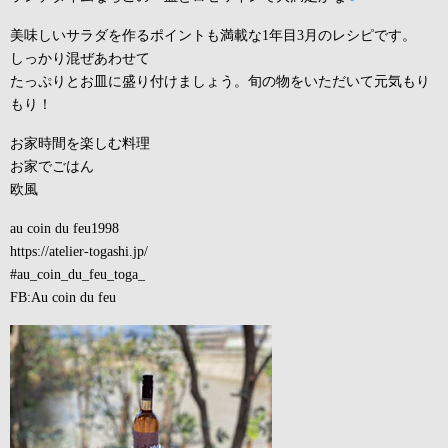
美味しいサラダを作るポイントも満載な1年目3月のレシピです。
しっかり混ぜあわせて
たっぷりとお皿に盛り付けましょう。旬の物をいただいて元気もり
もり！
お家時間を楽しむ料理
お家でごはん
欧風
au coin du feu1998
https://atelier-togashi.jp/
#au_coin_du_feu_toga_
FB:Au coin du feu