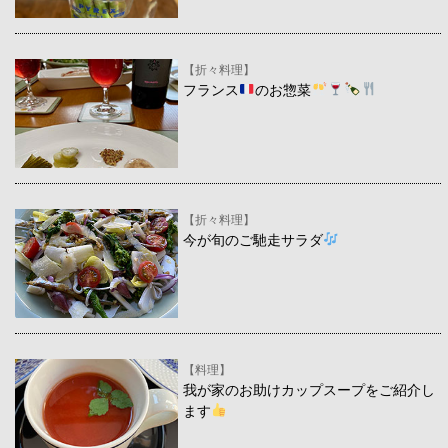
【折々料理】
フランス
のお惣菜
【折々料理】
今が旬のご馳走サラダ
【料理】
我が家のお助けカップスープをご紹介し
ます