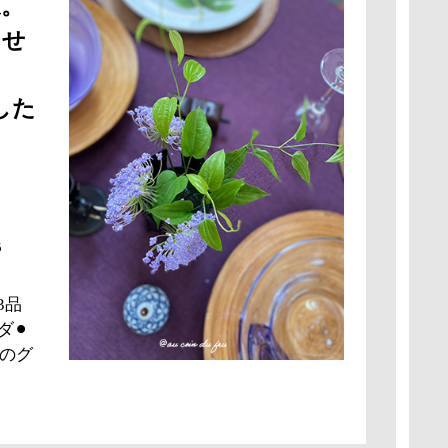
ね。
ませ
した
5
3品
⚫︎
リのグ