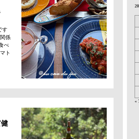
2
5
です
関係
食べ
マト
«
だ健