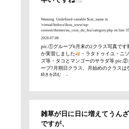
も
の
を
Warning: Undefined variable $cat_name in
食
/virtual/htdocs/ikou_www/wp-
べ
content/themes/au_coin_du_feu/category.php on line 3
て
2026.07.08
か
ら
pic.①グループ6月末の2クラス写真です
だ
か実習しました
・ラタトゥイユ・ニ
健
ズ等・タコとマンゴーのサラダ等 pic.
や
か
ープ7月朔日クラス、月始めのクラスはな
に
夏
続きを読む
→
越
の
茅
の
輪
く
雑草が日に日に増えてうん
ぐ
り
ですが、
で