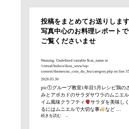
雨
で
入
す！
り
投稿をまとめてお送りしま
し
た
写真中心のお料理レポートで
感
じ
ご覧くださいませ
で
す
ね。
Warning: Undefined variable $cat_name in
雨
/virtual/htdocs/ikou_www/wp-
や
content/themes/au_coin_du_feu/category.php on line 3
蒸
し
2026.05.30
暑
pic①グループ教室1年目5月レシピ鶏の
さ
みとアボカドのサラダサワラのムニエル
に
イム風味クラフティ
つ
サラダを美味し
い
るにはムニエルで大切な事
など …
て
投
続きを読む
→
行
稿
け
を