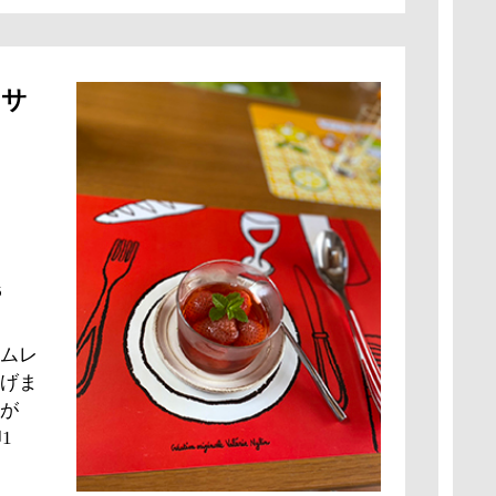
にサ
5
ムレ
げま
が
1