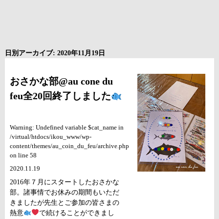
日別アーカイブ: 2020年11月19日
おさかな部@au cone du
feu全20回終了しました
Warning: Undefined variable $cat_name in
/virtual/htdocs/ikou_www/wp-
content/themes/au_coin_du_feu/archive.php
on line 58
2020.11.19
2016年７月にスタートしたおさかな
部。諸事情でお休みの期間もいただ
きましたが先生とご参加の皆さまの
熱意
で続けることができまし