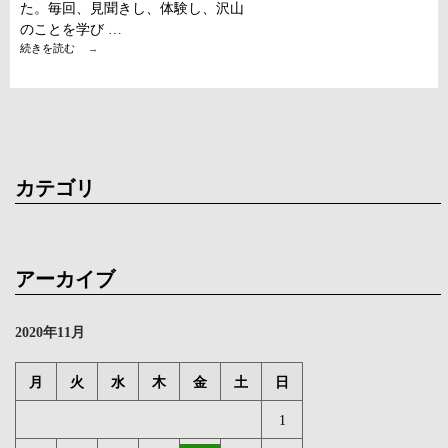
た。毎回、見聞きし、体験し、沢山
のことを学び …
お
続きを読む
→
さ
か
な
部
@au
cone
du
feu
カテゴリ
全
20
回
終
了
し
アーカイブ
ま
し
た
2020年11月
月
火
水
木
金
土
日
1