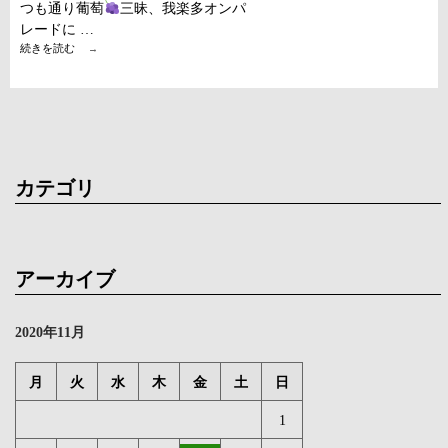
つも通り葡萄
三昧、我楽多オンパ
レードに …
11
続きを読む
→
月
は、
ワ
イ
ン
強
カテゴリ
化
月
間
アーカイブ
2020年11月
月
火
水
木
金
土
日
1