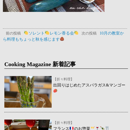
ソレント
レモン香る会
10月の教室か
前の投稿
次の投稿
ら料理もちょっと秋を感じます
Cooking Magazine 新着記事
【折々料理】
出回りはじめたアスパラガス&マンゴー
【折々料理】
フランス
のお惣菜