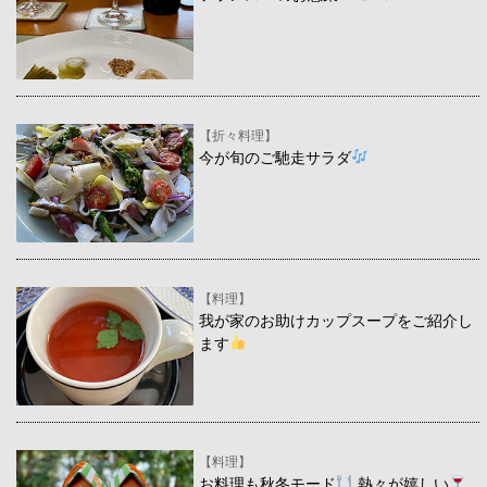
【折々料理】
今が旬のご馳走サラダ
【料理】
我が家のお助けカップスープをご紹介し
ます
【料理】
お料理も秋冬モード
熱々が嬉しい