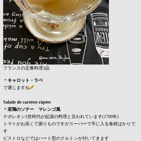
フランスの定番料理3品
＊
キャロット・ラペ
で通じますね
Salade de carottes râpées
＊
若鶏のソテー マレンゴ風
ナポレオン1世時代が起源の料理と言われています(1700年)
トマトがお高くて困りものですがスーパーで手に入る食材ばかりで
す
ビストロなどではハート型のクルトンが付いてきます