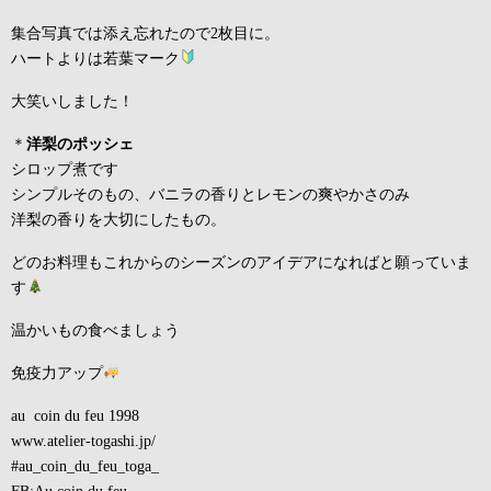
集合写真では添え忘れたので2枚目に。
ハートよりは若葉マーク
大笑いしました！
＊
洋梨のポッシェ
シロップ煮です
シンプルそのもの、バニラの香りとレモンの爽やかさのみ
洋梨の香りを大切にしたもの。
どのお料理もこれからのシーズンのアイデアになればと願っていま
す
温かいもの食べましょう
免疫力アップ
au coin du feu 1998
www.atelier-togashi.jp/
#au_coin_du_feu_toga_
FB:Au coin du feu