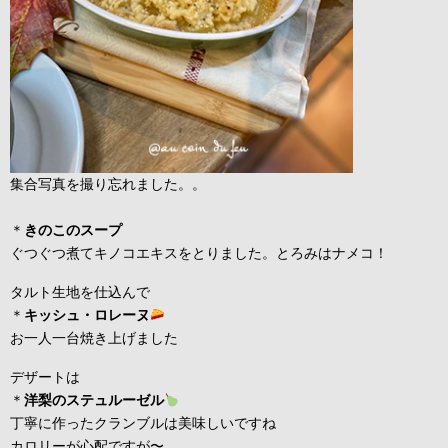
集合写真を撮り忘れました。。
＊
きのこのスープ
ぐつぐつ煮てキノコエキスをとりました。とろみはナメコ！
タルト生地を仕込んで
＊
キッシュ・ロレーヌ
お一人一台焼き上げました
デザートは
＊
洋梨のステュルーゼル
丁寧に作ったクランブルは美味しいですね
カロリーが心配ですが〜