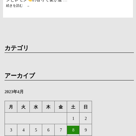
黄
続きを読む
→
昏
時
の
ス
タ
ー
ト
カテゴリ
アーカイブ
2023年4月
月
火
水
木
金
土
日
1
2
3
4
5
6
7
8
9