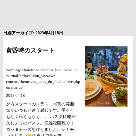
日別アーカイブ: 2023年4月18日
黄昏時のスタート
Warning: Undefined variable $cat_name in
/virtual/htdocs/ikou_www/wp-
content/themes/au_coin_du_feu/archive.php
on line 58
2023.04.18
夕方スタートのクラス。写真の雰囲
気がいつもと違う感じです。明るく
もなく暗くもなく。。 パスタ料理
久しぶりのパスタ。低温殺菌乳でリ
コッタチーズを作りました。シナモ
ンとレモン
の香りで食が進 …