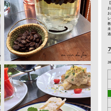
【
お
お
レ
教
未
過
2