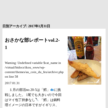
日別アーカイブ: 2017年1月31日
おさかな部レポートvol.2-
1
Warning: Undefined variable $cat_name in
/virtual/htdocs/ikou_www/wp-
content/themes/au_coin_du_feu/archive.php
on line 58
2017.01.31
１月の部活no.20-5は「鱈」
に挑
戦しました。 1尾でも大きいので今回
はマイ包丁持参なし
「鱈」は鍋料
理イメージの日本ですがイギリス、