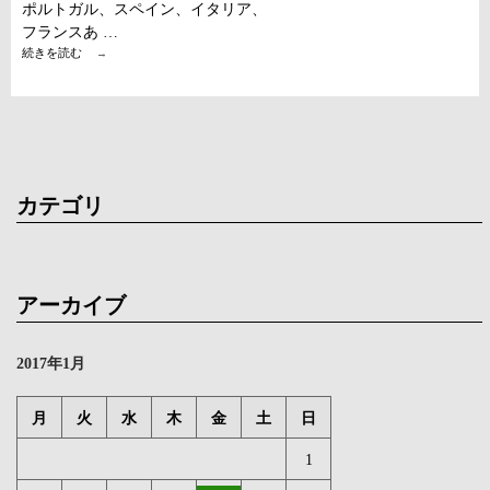
ポルトガル、スペイン、イタリア、
フランスあ …
お
続きを読む
→
さ
か
な
部
レ
ポ
ー
ト
カテゴリ
vol.2-
1
アーカイブ
2017年1月
月
火
水
木
金
土
日
1