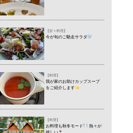
【折々料理】
今が旬のご馳走サラダ
【料理】
我が家のお助けカップスープ
をご紹介します
【料理】
お料理も秋冬モード
熱々が
嬉しい