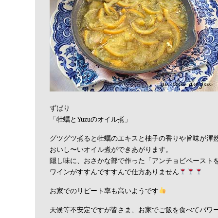
ずばり
「牡蠣とYuzuのオイル煮」
グツグツ煮ると牡蠣のエキスと柚子の香りや旨味が渾
おいし〜いオイル煮ができあがります。
隠し味に、おさかな部で作った「アンチョビペースト
ワインがすすんですすんで仕方ありません
お家でのリピート率も高いようです
天候等不安定ですが皆さま、お家でご飯を食べてパワ