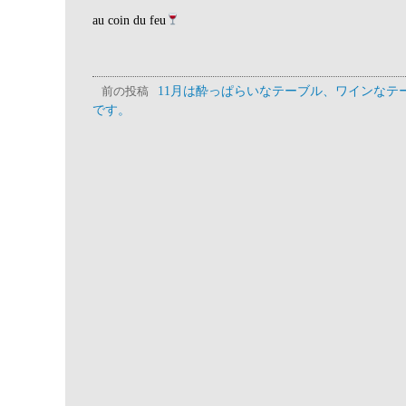
au coin du feu
11月は酔っぱらいなテーブル、ワインなテ
前の投稿
です。