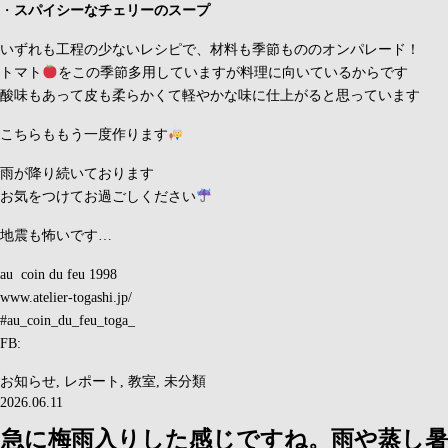
・
スパイシーなチェリーのスープ
いずれも工程の少ないレシピで、材料も季節もののオンパレード！
トマト
をこの季節多用していますが料理に向いているからです
酸味もあって皮も柔らかくて軽やかな味に仕上がると思っています
こちらももう一度作ります
雨が降り続いております
お気をつけてお過ごしください
地震も怖いです…
au coin du feu 1998
www.atelier-togashi.jp/
#au_coin_du_feu_toga_
FB:
お知らせ
,
レポート
,
教室
,
未分類
2026.06.11
急に梅雨入りした感じですね。雨や蒸し暑