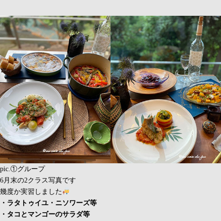
pic.①グループ
6月末の2クラス写真です
幾度か実習しました
・ラタトゥイユ・ニソワーズ等
・タコとマンゴーのサラダ等