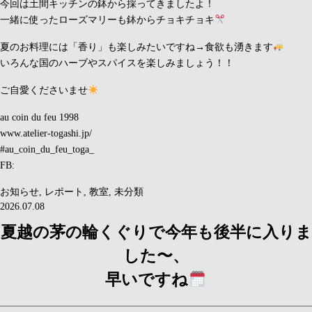
今回は土間キッチンの鉢から採ってきましたよ！
一緒に使ったローズマリーも鉢からチョキチョキ
夏のお料理には「香り」も楽しみたいですね→食欲も湧きます
いろんな国のハーブやスパイスを楽しみましょう！！
ご自愛くださいませ
au coin du feu 1998
www.atelier-togashi.jp/
#au_coin_du_feu_toga_
FB:
お知らせ
,
レポート
,
教室
,
未分類
2026.07.08
夏越の茅の輪くぐりで今年も後半に入りま
した〜、
早いですね