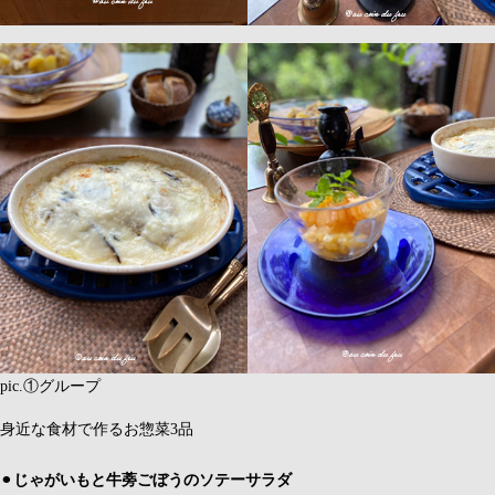
pic.①グループ
身近な食材で作るお惣菜3品
⚫︎
じゃがいもと牛蒡ごぼうのソテーサラダ