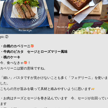
pic.②
・白桃のカペリーニ
・牛肉のピカタ セージとローズマリー風味
・桃のケーキ
今、食べなきゃ
！
カペリーニは髪の意味ですね。
「細い」パスタですが見かけないことも多く「フェデリーニ」を使いま
した。
こちらの方が旨みを吸って具材と絡みやすいように思います
・お肉はチーズとセージを巻き込んでいます 今、セージが出回ってい
ます