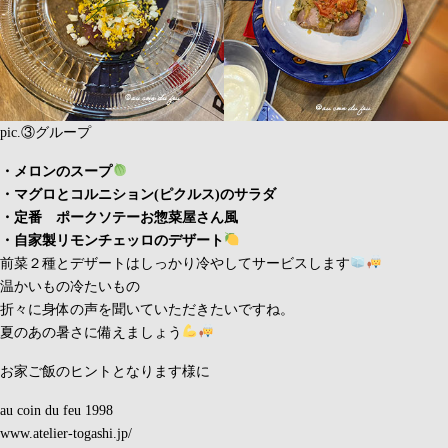
pic.③グループ
・メロンのスープ
・マグロとコルニション(ピクルス)のサラダ
・定番 ポークソテーお惣菜屋さん風
・自家製リモンチェッロのデザート
前菜２種とデザートはしっかり冷やしてサービスします
温かいもの冷たいもの
折々に身体の声を聞いていただきたいですね。
夏のあの暑さに備えましょう
お家ご飯のヒントとなります様に
au coin du feu 1998
www.atelier-togashi.jp/