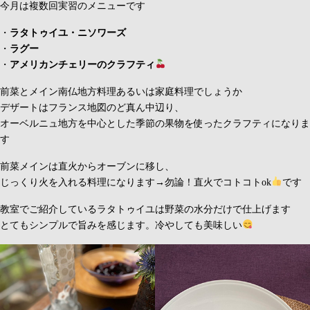
今月は複数回実習のメニューです
・
ラタトゥイユ・ニソワーズ
・
ラグー
・
アメリカンチェリーのクラフティ
前菜とメイン南仏地方料理あるいは家庭料理でしょうか
デザートはフランス地図のど真ん中辺り、
オーベルニュ地方を中心とした季節の果物を使ったクラフティになりま
す
前菜メインは直火からオーブンに移し、
じっくり火を入れる料理になります→勿論！直火でコトコトok
です
教室でご紹介しているラタトゥイユは野菜の水分だけで仕上げます
とてもシンプルで旨みを感じます。冷やしても美味しい