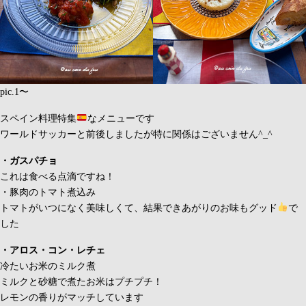
pic.1〜
スペイン料理特集
なメニューです
ワールドサッカーと前後しましたが特に関係はございません^_^
・ガスパチョ
これは食べる点滴ですね！
・豚肉のトマト煮込み
トマトがいつになく美味しくて、結果できあがりのお味もグッド
で
した
・アロス・コン・レチェ
冷たいお米のミルク煮
ミルクと砂糖で煮たお米はプチプチ！
レモンの香りがマッチしています