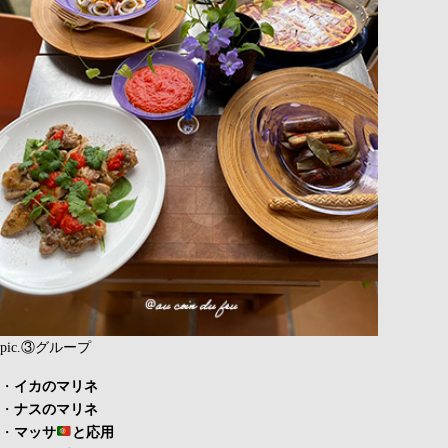
pic.③グループ
・
イカのマリネ
・
ナスのマリネ
・
マッサ
と応用