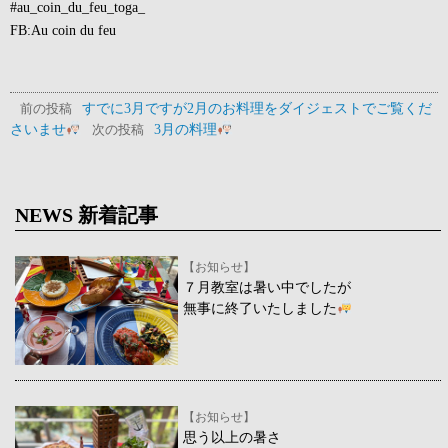
#au_coin_du_feu_toga_
FB:Au coin du feu
すでに3月ですが2月のお料理をダイジェストでご覧くだ
前の投稿
さいませ
3月の料理
次の投稿
NEWS 新着記事
【お知らせ】
７月教室は暑い中でしたが
無事に終了いたしました
【お知らせ】
思う以上の暑さ