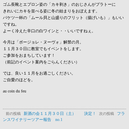
ゴム長靴とエプロン姿の「カキ剥き」のおじさんがプラトーに
きれいにカキを並べる姿に冬の始まりをおぼえます。
バケツ一杯の「ムール貝と山盛りのフリット（揚げいも）」もいい
ですね。
よーく冷えた辛口の白ワインと・・いいですねぇ。
今月は「ボージョレ・ヌーヴォ」解禁の月。
１１月３０日に教室でもイベントをします。
ご参加をおまちしています！
（前記のイベント案内をごらんください）
では、良い１１月をお過ごしください。
ご自愛のほどを。
au coin du feu
新酒の会１１月３０日（土） 決定！
フラ
前の投稿
次の投稿
ンスワイナリーツアー報告 no.1