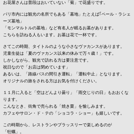
お花屋さんは普段はおいていない「菊」で花盛りです。
パリ市内には観光の名所でもある「墓地」たとえば｢ペール・ラシェ
ーズ墓地」
「モンマルトルの墓地」など有名人が眠るお墓があります。
こちらを訪ねる人もいます。お墓は花で一杯です。
さてこの時期、タイトルのような小さなヴァカンスがあります。
児童生徒は「夏のヴァカンス以来の休みで万々歳！」です。
しかしながら、観光で訪れる方は要注意です。
祝日なので「お店は閉めています」
あるいは、「路線バスの間引き運転」「運転中止」となります。
オリジナルの旅をされる方はお気を付けください。
１１月に入ると「空はどんより曇り」「雨交じりの日」もおおくな
ります。
こんなとき、街角で売られる「焼き栗」を愉しみます。
カフェやサロン・ド・テの「ショコラ・ショー」も嬉しいです。
この時期から、レストランやブラッスリーで楽しめるのが
「牡蠣」。