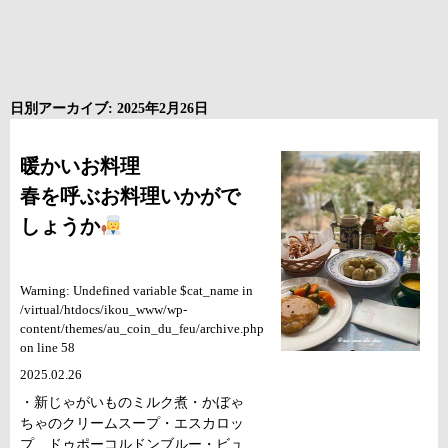
日別アーカイブ: 2025年2月26日
暖かいお料理
春を呼ぶお料理いかがで
しょうか
Warning: Undefined variable $cat_name in
/virtual/htdocs/ikou_www/wp-
content/themes/au_coin_du_feu/archive.php
on line 58
2025.02.26
・新じゃがいものミルク煮・かぼゃ
ちゃのクリームスープ・エスカロッ
プ ドゥポーコルドンブルー・ビュ