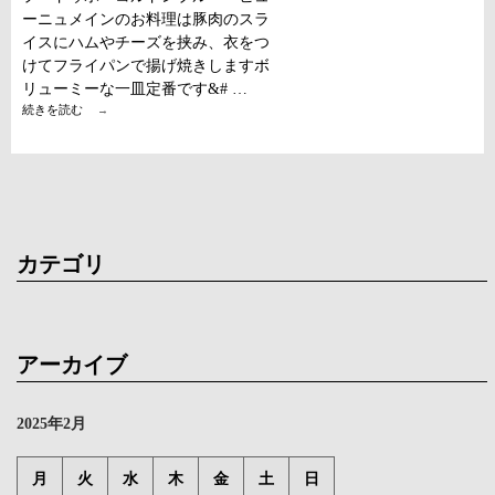
ーニュメインのお料理は豚肉のスラ
イスにハムやチーズを挟み、衣をつ
けてフライパンで揚げ焼きしますボ
リューミーな一皿定番です&# …
暖
続きを読む
→
か
い
お
料
理
春
を
呼
カテゴリ
ぶ
お
料
理
い
か
アーカイブ
が
で
し
2025年2月
ょ
う
か
月
火
水
木
金
土
日