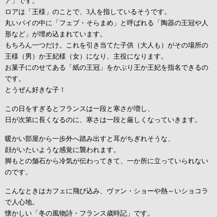
ア」です。
ロアは「王様」のことで、3人を指しているそうです。
丸いパイの中に「フェブ・そらまめ」と呼ばれる「陶器の王冠や人
形など」が埋め込まれています。
もちろん一つだけ。これを引き当てた子供（大人も）がその場所の
王様（男）か王妃様（女）になり、主役になります。
お菓子にのせてある「紙の王冠」をかぶり王か王妃を指名できるの
です。
とうぜん好きな子！
この日をすぎるとフランスは一段と寒さが増し、
日が次第に長くなるのに、寒さは一段と厳しくなっていきます。
暖かい部屋から一歩外へ踏み出すと耳がちぎれそうな、
顔がいたいような感覚に襲われます。
脚もとの舗石から冷気が伝わってきて、一か所に立っていられない
のです。
こんなときはカフェに飛び込み、ヴァン・ショーや熱～いショコラ
で人心地。
懐かしい「冬の風物詩・フランス歳時記」です。