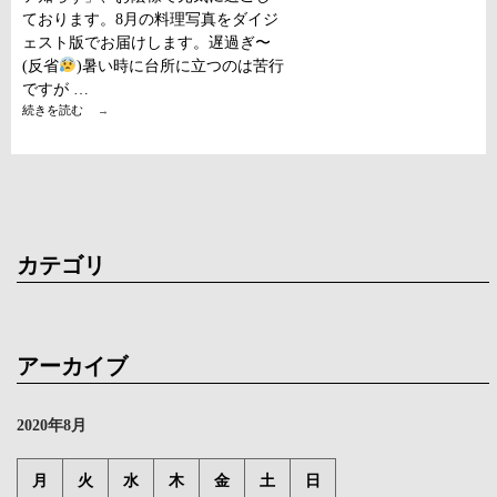
ております。8月の料理写真をダイジ
ェスト版でお届けします。遅過ぎ〜
(反省
)暑い時に台所に立つのは苦行
ですが …
暑
続きを読む
→
さ
ボ
ケ
で
は
あ
り
ま
カテゴリ
せ
ん
が
8
月
初
アーカイブ
投
稿
が
2020年8月
今
と
は
月
火
水
木
金
土
日