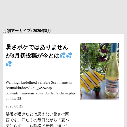
月別アーカイブ: 2020年8月
暑さボケではありません
が8月初投稿が今とは
Warning: Undefined variable $cat_name in
/virtual/htdocs/ikou_www/wp-
content/themes/au_coin_du_feu/archive.php
on line 58
2020.08.25
処暑が過ぎたとは思えない暑さの関
西です。汗だくの毎日ながら「夏バ
テ知らず」、お陰様で元気に過ごし