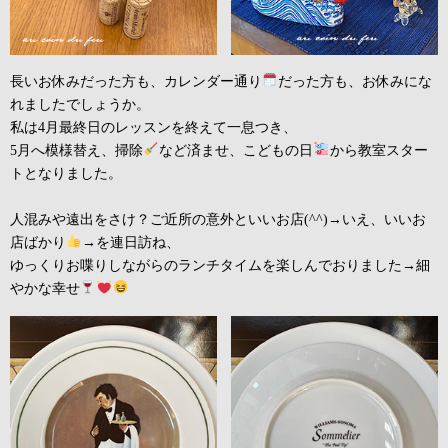
長いお休みだった方も、カレンダー通り
だった方も、お休みにな
れましたでしょうか。
私は4月最終日のレッスンを終えて一息つき、
5月へ模様替え、掃除
など済ませ、こどもの日
から教室スター
トとなりました。
人混みや遠出をさけ？ご近所の意外といいお店(^^)→いえ、いいお
店ばかり
→を連日訪ね、
ゆっくりお喋りしながらのランチタイムを楽しんでおりました→細
やかな幸せ