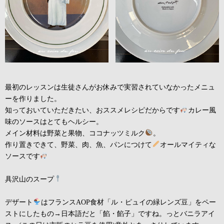
最初のレッスンは生徒さんがお休みで実習されていなかったメニュ
ーを作りました。
知っておいていただきたい、おススメレシピだからです
カレー風
味のソースはとてもヘルシー。
メイン材料は野菜と果物、ココナッツミルク
。
作り置きできて、野菜、肉、魚、パンにつけて
オールマイティな
ソースです
具沢山のスープ
デザート
はフランスAOP食材「ル・ピュイの緑レンズ豆」をペー
ストにしたもの→日本語だと「餡・餡子」ですね。っとバニラアイ