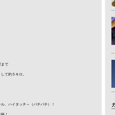
駅まで
トして約５キロ。
ール、ハイタッチ～（パチパチ）！
乾杯！