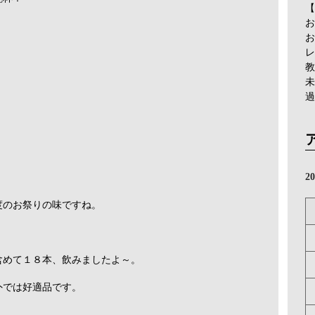
【
お
お
レ
教
未
過
2
度のお祭りの味ですね。
含めて１８本、飲みましたよ～。
屋外では好適品です。