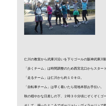
仁川の教室から武庫川沿いを下りゴールの阪神武庫川
「歩くチーム」は時間調整のため西宮北口からスター
「走るチーム」は仁川から約１０キロ。
「自転車チーム」は早く着いたら現地本部お手伝い。
秋の穏やかな日差しの下、２時３０分頃にぞくぞくゴ
そして、揃ったところでボージョレ・ヴィラージュで