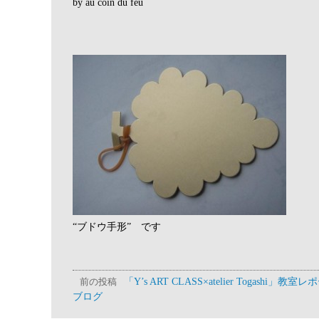
by au coin du feu
“ブドウ手形” です
「Y’s ART CLASS×atelier Togashi」教室
前の投稿
ブログ