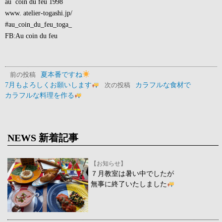
au coin du feu 1998
www.
atelier-togashi.jp/
#au_coin_du_feu_toga_
FB:Au coin du feu
夏本番ですね
前の投稿
7月もよろしくお願いします
カラフルな食材で
次の投稿
カラフルな料理を作る
NEWS 新着記事
【お知らせ】
７月教室は暑い中でしたが
無事に終了いたしました